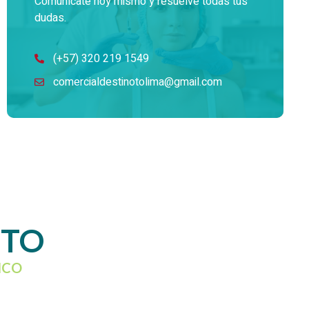
Comunícate hoy mismo y resuelve todas tus
dudas.
(+57) 320 219 1549
comercialdestinotolima@gmail.com
CTO
ICO