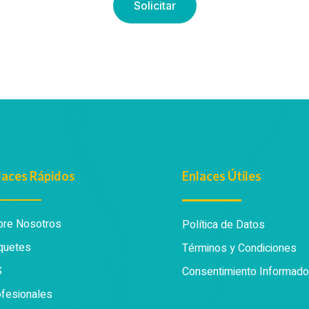
Solicitar
laces Rápidos
Enlaces Útiles
bre Nosotros
Política de Datos
quetes
Términos y Condiciones
S
Consentimiento Informado
fesionales