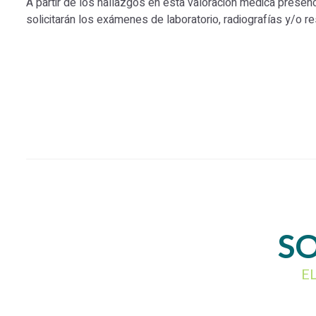
A partir de los hallazgos en esta valoración médica prese
solicitarán los exámenes de laboratorio, radiografías y/o re
SO
E