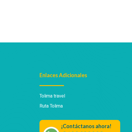
Enlaces Adicionales
Tolima travel
Ruta Tolima
¡Contáctanos ahora!