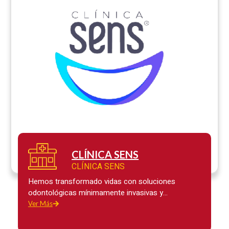
CLÍNICA SENS
CLÍNICA SENS
Hemos transformado vidas con soluciones
odontológicas mínimamente invasivas y
biológicamente diseñadas. Nuestro enfoque se
Ver Más
basa en técnicas que respetan la estructura dental
natural y minimizan el impacto negativo en el