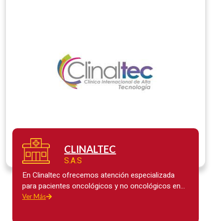
CLINALTEC
S.A.S
En Clinaltec ofrecemos atención especializada
para pacientes oncológicos y no oncológicos en
diversas especialidades médicas….
Ver Más