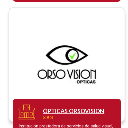
humanizada, brindando servicios de excelente
calidad, actualizando y renovando constantemente
la tecnología y los conocimientos de todo el
talento humano de la organización….
ÓPTICAS ORSOVISION
S.A.S
Institución prestadora de servicios de salud visual,