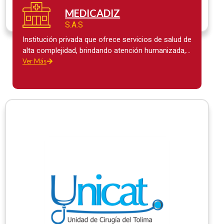
MEDICADIZ
S.A.S
Institución privada que ofrece servicios de salud de
alta complejidad, brindando atención humanizada,
comprometida con el mejoramiento continuo de la
Ver Más
calidad y seguridad del paciente, contribuyendo al
bienestar de estos, sus familias, colaboradores,
inversionistas y la comunidad. …