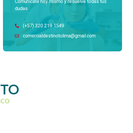
Comunícate hoy mismo y resuelve todas tus
dudas.
(+57) 320 219 1549
comercialdestinotolima@gmail.com
CTO
ICO