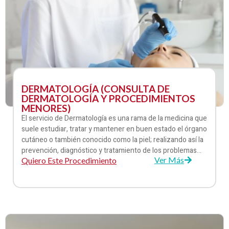
DERMATOLOGÍA (CONSULTA DE
DERMATOLOGÍA Y PROCEDIMIENTOS
MENORES)
El servicio de Dermatología es una rama de la medicina que
suele estudiar, tratar y mantener en buen estado el órgano
cutáneo o también conocido como la piel; realizando así la
prevención, diagnóstico y tratamiento de los problemas
Ver Más
Quiero Este Procedimiento
dermatológicos, como manchas, descamación en la piel,
dermatitis, foliculitis, acné, herpes y micosis. Además,
resección de lunares, verrugas, infiltraciones, biopsias,
crioterapias, fulguración.