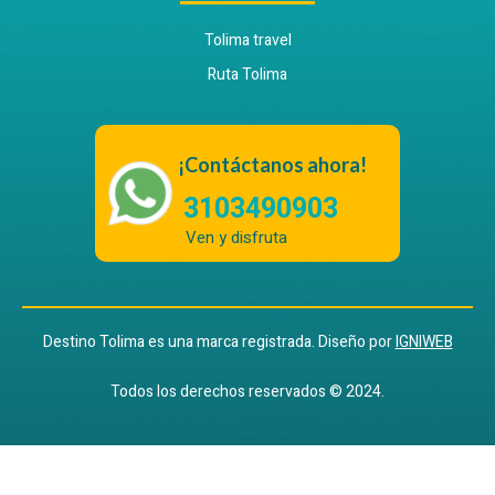
Tolima travel
Ruta Tolima
¡Contáctanos ahora!
3103490903
Ven y disfruta
Destino Tolima es una marca registrada. Diseño por
IGNIWEB
Todos los derechos reservados © 2024.